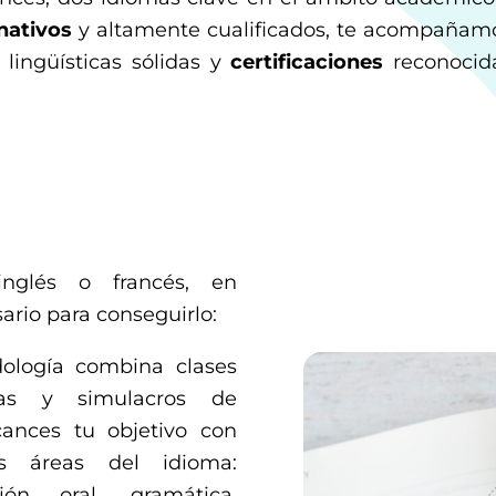
nativos
y altamente cualificados, te acompañam
lingüísticas sólidas y
certificaciones
reconocid
inglés o francés, en
ario para conseguirlo:
ología combina clases
icas y simulacros de
cances tu objetivo con
as áreas del idioma:
ión oral, gramática,