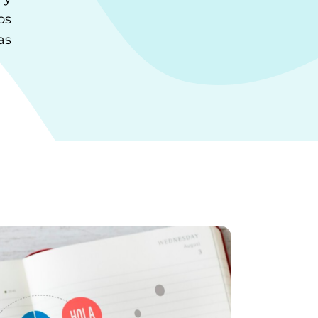
os
as