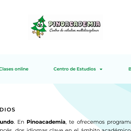
Clases online
Centro de Estudios
DIOS
mundo
. En
Pinoacademia
, te ofrecemos program
rancés, dos idiomas clave en el ámbito académico