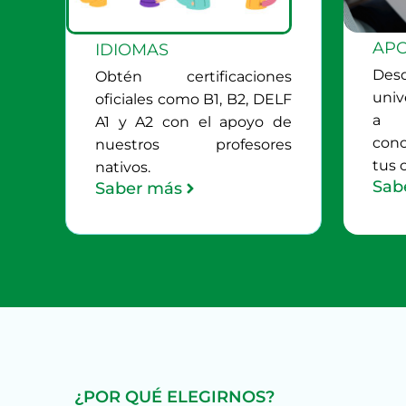
APO
IDIOMAS
Des
Obtén certificaciones
univ
oficiales como B1, B2, DELF
a 
A1 y A2 con el apoyo de
con
nuestros profesores
tus c
nativos.
Sab
Saber más
¿POR QUÉ ELEGIRNOS?