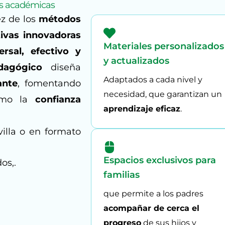
as académicas
z de los
métodos
ivas innovadoras
Materiales personalizados
ersal, efectivo y
y actualizados
dagógico
diseña
Adaptados a cada nivel y
ante
, fomentando
necesidad, que garantizan un
mo la
confianza
aprendizaje eficaz
.
villa o en formato
Espacios exclusivos para
os,.
familias
que permite a los padres
acompañar de cerca el
progreso
de sus hijos y