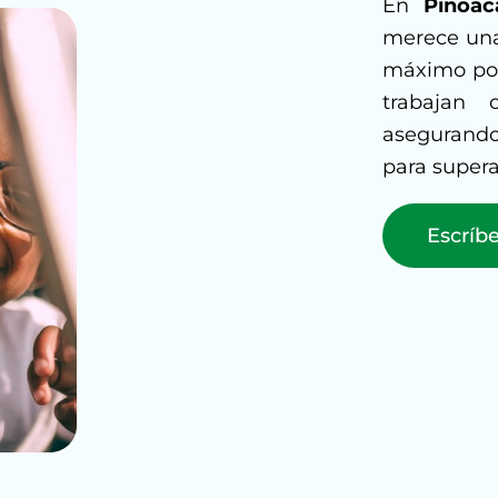
En
Pinoac
merece una
máximo pot
trabajan
asegurando
para supera
Escríb